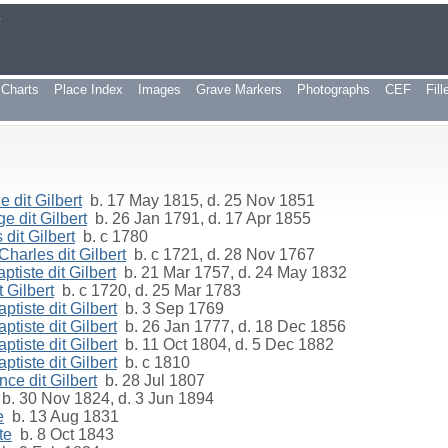
r
Charts
Place Index
Images
Grave Markers
Photographs
CEF
Fil
 dit Gilbert
b. 17 May 1815, d. 25 Nov 1851
e dit Gilbert
b. 26 Jan 1791, d. 17 Apr 1855
dit Gilbert
b. c 1780
Charles dit Gilbert
b. c 1721, d. 28 Nov 1767
tiste dit Gilbert
b. 21 Mar 1757, d. 24 May 1832
 Gilbert
b. c 1720, d. 25 Mar 1783
tiste dit Gilbert
b. 3 Sep 1769
tiste dit Gilbert
b. 26 Jan 1777, d. 18 Dec 1856
tiste dit Gilbert
b. 11 Oct 1804, d. 5 Dec 1882
tiste dit Gilbert
b. c 1810
ce dit Gilbert
b. 28 Jul 1807
b. 30 Nov 1824, d. 3 Jun 1894
e
b. 13 Aug 1831
te
b. 8 Oct 1843