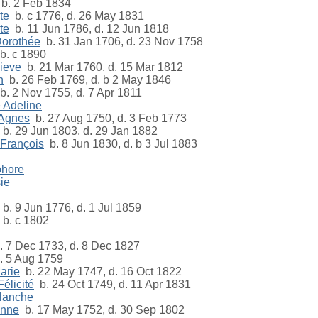
b. 2 Feb 1834
te
b. c 1776, d. 26 May 1831
te
b. 11 Jun 1786, d. 12 Jun 1818
Dorothée
b. 31 Jan 1706, d. 23 Nov 1758
b. c 1890
ieve
b. 21 Mar 1760, d. 15 Mar 1812
h
b. 26 Feb 1769, d. b 2 May 1846
. 2 Nov 1755, d. 7 Apr 1811
 Adeline
 Agnes
b. 27 Aug 1750, d. 3 Feb 1773
b. 29 Jun 1803, d. 29 Jan 1882
 François
b. 8 Jun 1830, d. b 3 Jul 1883
phore
ie
b. 9 Jun 1776, d. 1 Jul 1859
b. c 1802
 7 Dec 1733, d. 8 Dec 1827
 5 Aug 1759
arie
b. 22 May 1747, d. 16 Oct 1822
élicité
b. 24 Oct 1749, d. 11 Apr 1831
lanche
Anne
b. 17 May 1752, d. 30 Sep 1802