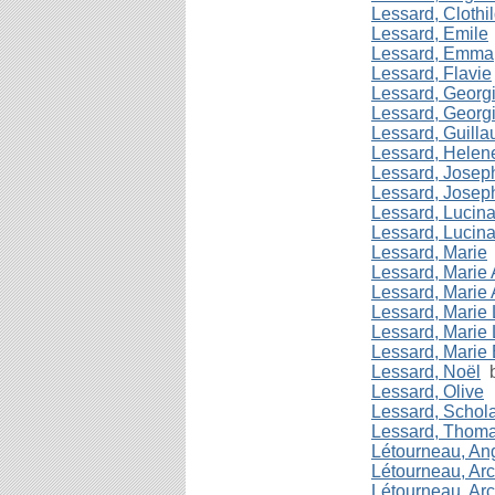
Lessard, Clothi
Lessard, Emile
Lessard, Emma
Lessard, Flavie
Lessard, Georg
Lessard, Georg
Lessard, Guill
Lessard, Helen
Lessard, Josep
Lessard, Josep
Lessard, Lucin
Lessard, Lucin
Lessard, Marie
Lessard, Marie
Lessard, Marie
Lessard, Marie
Lessard, Marie
Lessard, Marie 
Lessard, Noël
b
Lessard, Olive
Lessard, Schol
Lessard, Thom
Létourneau, An
Létourneau, Ar
Létourneau, Ar