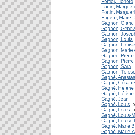
Fortier, Honoré
Fortin, Margueri
Fortin, Margueri
Fugere, Marie 
Gagnon, Clara
Gagnon, Genev
Gagnon, Josep
Gagnon, Louis
b
Gagnon, Louise
Gagnon, Marie
Gagnon, Pierre
Gagnon, Pierre
Gagnon, Sara
Gagnon, Téles
Gagné, Anastas
Gagné, Césarie
Gagné, Hélène
Gagné, Hélène
Gagné, Jean
Gagné, Louis
b.
Gagné, Louis
b.
Gagné, Louis-M
Gagné, Louise F
Gagné, Marie B
Gagné, Marie-