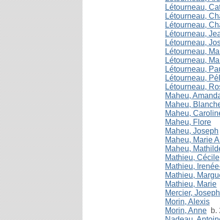
Létourneau, Ca
Létourneau, Ch
Létourneau, Ch
Létourneau, Jea
Létourneau, Jo
Létourneau, Ma
Létourneau, Mar
Létourneau, Pa
Létourneau, Pé
Létourneau, Ro
Maheu, Amand
Maheu, Blanche
Maheu, Carolin
Maheu, Flore
Maheu, Joseph
Maheu, Marie A
Maheu, Mathild
Mathieu, Cécile
Mathieu, Irené
Mathieu, Margue
Mathieu, Marie
Mercier, Joseph
Morin, Alexis
Morin, Anne
b. 
Nadeau, Antoin