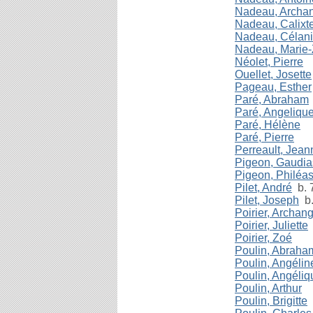
Nadeau, Archa
Nadeau, Calixt
Nadeau, Célani
Nadeau, Marie
Néolet, Pierre
Ouellet, Josette
Pageau, Esther
Paré, Abraham
Paré, Angeliqu
Paré, Hélène
Paré, Pierre
Perreault, Jean
Pigeon, Gaudia
Pigeon, Philéa
Pilet, André
b. 7
Pilet, Joseph
b.
Poirier, Archan
Poirier, Juliette
Poirier, Zoé
Poulin, Abraha
Poulin, Angélin
Poulin, Angéliq
Poulin, Arthur
Poulin, Brigitte