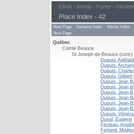
Elliott - Mordy - Porter - Cloutie
Place Index - 42
Main Page
Surname Index
Master Index
Next Page
Québec
Comté Beauce
St-Joseph-de-Beauce (cont.)
Dupuis, Adélaïde
Dupuis, Archang
Dupuis, Charles 
Dupuis, Gilbert 
Dupuis, Jean Bap
Dupuis, Jean dit
Dupuis, Jean-Bap
Dupuis, Jean-Bap
Dupuis, Jean-Bap
Dupuis, Jean-Bap
Dupuis, Vénéran
Duval, Eugene
Fecteau, Angèl
Ferland, Modes