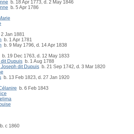
Anne
b. 18 Apr 1773, d. 2 May 1846
Anne
b. 5 Apr 1786
Marie
e
 2 Jan 1881
n
b. 1 Apr 1781
n
b. 9 May 1796, d. 14 Apr 1838
b. 19 Dec 1763, d. 12 May 1833
 dit Dupuis
b. 1 Aug 1788
s Joseph dit Dupuis
b. 21 Sep 1742, d. 3 Mar 1820
ne
s
b. 13 Feb 1823, d. 27 Jan 1920
Célanire
b. 6 Feb 1843
lice
Delima
Louise
b. c 1860