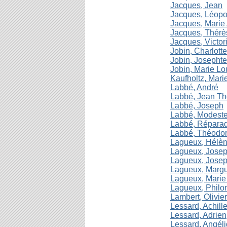
Jacques, Jean
Jacques, Léopo
Jacques, Marie
Jacques, Thérè
Jacques, Victor
Jobin, Charlotte
Jobin, Josephte
Jobin, Marie Lo
Kaufholtz, Mar
Labbé, André
Labbé, Jean T
Labbé, Joseph
Labbé, Modest
Labbé, Répara
Labbé, Théodo
Lagueux, Hélène
Lagueux, Jose
Lagueux, Jose
Lagueux, Margue
Lagueux, Mari
Lagueux, Philo
Lambert, Olivi
Lessard, Achill
Lessard, Adrien
Lessard, Angél