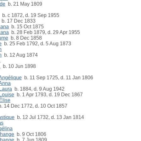
lde
b. 21 May 1809
b. c 1872, d. 19 Sep 1955
b. 17 Dec 1833
iana
b. 15 Oct 1875
iana
b. 28 Feb 1879, d. 29 Apr 1955
aume
b. 8 Dec 1858
e
b. 25 Feb 1792, d. 5 Aug 1873
h
h
b. 12 Aug 1874
a
a
b. 10 Jun 1898
 Angélique
b. 11 Sep 1725, d. 11 Jan 1806
 Anna
 Laura
b. 1884, d. 9 Aug 1942
 Louise
b. 1 Apr 1793, d. 19 Dec 1867
Élise
. 14 Dec 1772, d. 10 Oct 1857
astique
b. 12 Jul 1732, d. 13 Jan 1814
as
gélina
change
b. 9 Oct 1806
change
b. 7 Jun 1809