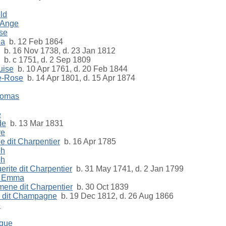
ld
 Ange
se
ia
b. 12 Feb 1864
b. 16 Nov 1738, d. 23 Jan 1812
b. c 1751, d. 2 Sep 1809
uise
b. 10 Apr 1761, d. 20 Feb 1844
ie-Rose
b. 14 Apr 1801, d. 15 Apr 1874
homas
e
de
b. 13 Mar 1831
re
 dit Charpentier
b. 16 Apr 1785
ph
ph
rite dit Charpentier
b. 31 May 1741, d. 2 Jan 1799
e Emma
mene dit Charpentier
b. 30 Oct 1839
er dit Champagne
b. 19 Dec 1812, d. 26 Aug 1866
e
ique