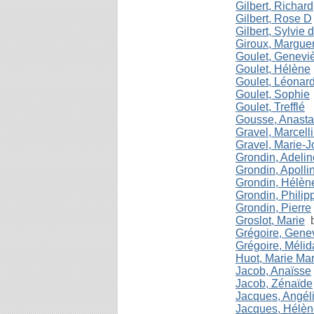
Gilbert, Richard
Gilbert, Rose D
Gilbert, Sylvie 
Giroux, Marguer
Goulet, Genevi
Goulet, Hélène
Goulet, Léonar
Goulet, Sophie
Goulet, Trefflé
Gousse, Anasta
Gravel, Marcell
Gravel, Marie-
Grondin, Adelin
Grondin, Apolli
Grondin, Hélèn
Grondin, Philip
Grondin, Pierre
Groslot, Marie
b
Grégoire, Gene
Grégoire, Mélid
Huot, Marie Mar
Jacob, Anaïsse
Jacob, Zénaïde
Jacques, Angél
Jacques, Hélèn