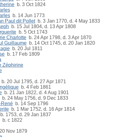
therine
b. 3 Oct 1824
arles
arles
b. 14 Jun 1773
n Paul dit Pollet
b. 3 Jan 1770, d. 4 May 1833
seph
b. 15 Jul 1804, d. 13 Apr 1808
rguerite
b. 5 Oct 1743
ie Charlotte
b. 24 Apr 1798, d. 3 Apr 1870
ul Guillaume
b. 14 Oct 1745, d. 20 Jan 1820
lagie
b. 20 Jul 1811
se
b. 17 Feb 1809
a
 Zéphirine
e
b. 20 Jul 1795, d. 27 Apr 1871
ngélique
b. 4 Feb 1861
e
b. 21 Jan 1822, d. 4 Aug 1901
b. 24 May 1756, d. 9 Dec 1833
e-René
b. 14 Sep 1796
rite
b. 1 Mar 1752, d. 16 Apr 1814
b. 1753, d. 29 Jan 1837
b. c 1822
20 Nov 1879
e